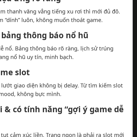
âm thanh văng vẳng tiếng xu rơi thì mới đủ đô.
em “dính” luôn, không muốn thoát game.
, bảng thông báo nổ hũ
ễ nổ. Bảng thông báo rõ ràng, lịch sử trúng
rang nổ hũ uy tín, minh bạch.
ame slot
 lướt giao diện không bị delay. Từ tìm kiếm slot
 mood, không bực mình.
 & có tính năng “gợi ý game dễ
tụt cảm xúc liền. Trang ngon là phải ra slot mới