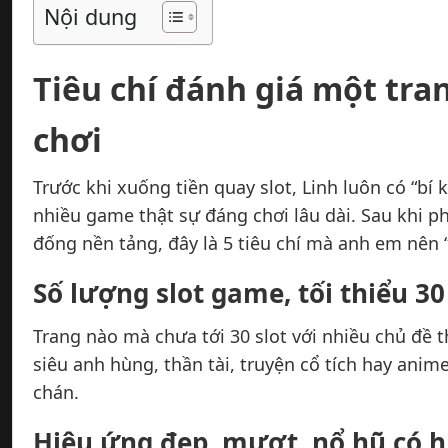
Nội dung
Tiêu chí đánh giá một tr
chơi
Trước khi xuống tiền quay slot, Linh luôn có “bí 
nhiều game thật sự đáng chơi lâu dài. Sau khi ph
đống nền tảng, đây là 5 tiêu chí mà anh em nên 
Số lượng slot game, tối thiểu 3
Trang nào mà chưa tới 30 slot với nhiều chủ đề th
siêu anh hùng, thần tài, truyện cổ tích hay ani
chán.
Hiệu ứng đẹp, mượt, nổ hũ có h