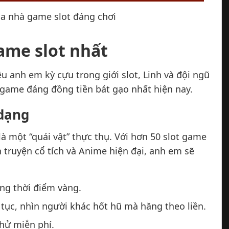
ủa nhà game slot đáng chơi
ame slot nhất
u anh em kỳ cựu trong giới slot, Linh và đội ngũ
game đáng đồng tiền bát gạo nhất hiện nay.
 dạng
à một “quái vật” thực thụ. Với hơn 50 slot game
ến truyện cổ tích và Anime hiện đại, anh em sẽ
ng thời điểm vàng.
tục, nhìn người khác hốt hũ mà hăng theo liền.
thử miễn phí.