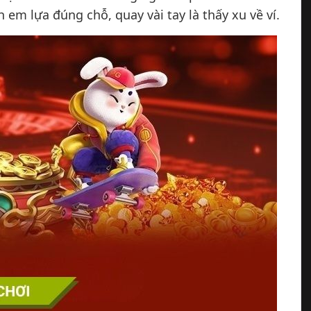
em lựa đúng chỗ, quay vài tay là thấy xu về ví.