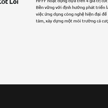
Cốt Lõi
HFFF hoạt động dựa trên 4 giá trị cốt
Bền vững với định hướng phát triển lâ
việc ứng dụng công nghệ hiện đại để 
tâm, xây dựng một môi trường cá cượ