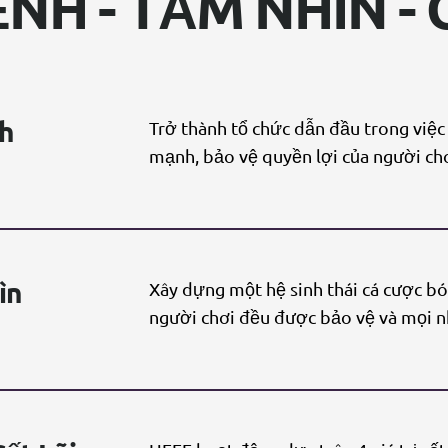
NH - TẦM NHÌN - G
h
Trở thành tổ chức dẫn đầu trong việ
mạnh, bảo vệ quyền lợi của người chơ
ìn
Xây dựng một hệ sinh thái cá cược bó
người chơi đều được bảo vệ và mọi n