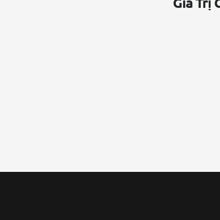
Giá Trị 