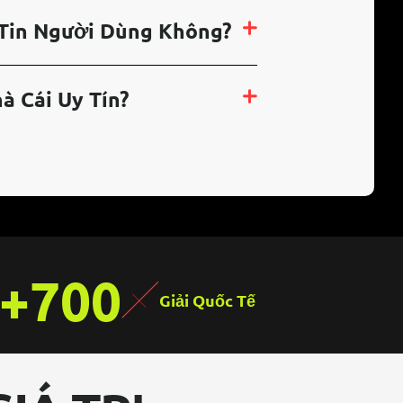
Tin Người Dùng Không?
 Cái Uy Tín?
+700
Giải Quốc Tế