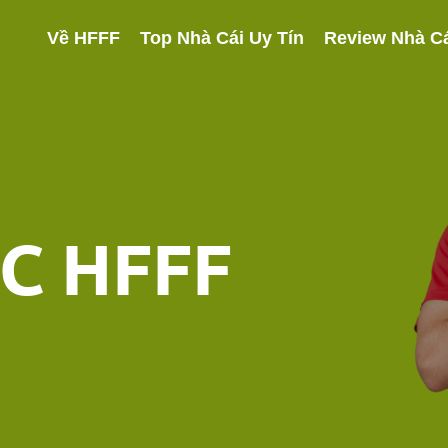
Về HFFF
Top Nhà Cái Uy Tín
Review Nhà Cá
C HFFF