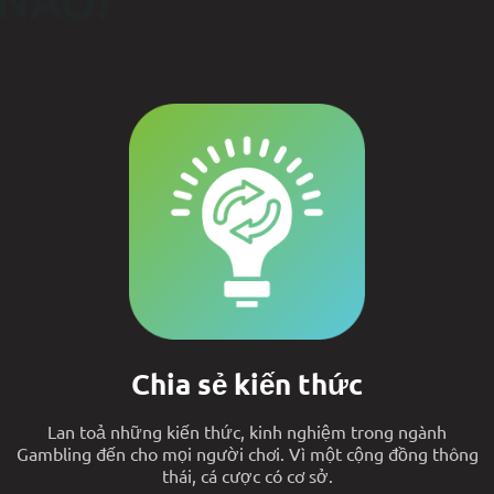
 NÀO?
Chia sẻ kiến thức
Lan toả những kiến thức, kinh nghiệm trong ngành
Gambling đến cho mọi người chơi. Vì một cộng đồng thông
thái, cá cược có cơ sở.