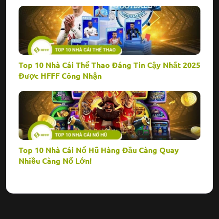
Top 10 Nhà Cái Thể Thao Đáng Tin Cậy Nhất 2025
Được HFFF Công Nhận
Top 10 Nhà Cái Nổ Hũ Hàng Đầu Càng Quay
Nhiều Càng Nổ Lớn!