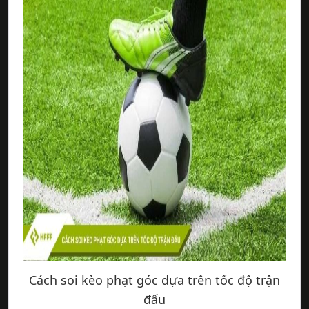
Cách soi kèo phạt góc dựa trên tốc độ trận
đấu