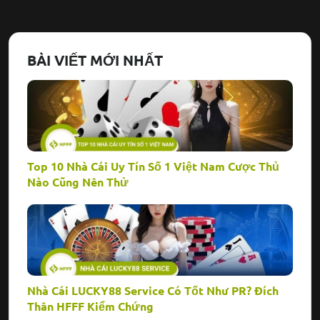
BÀI VIẾT MỚI NHẤT
Top 10 Nhà Cái Uy Tín Số 1 Việt Nam Cược Thủ
Nào Cũng Nên Thử
Nhà Cái LUCKY88 Service Có Tốt Như PR? Đích
Thân HFFF Kiểm Chứng