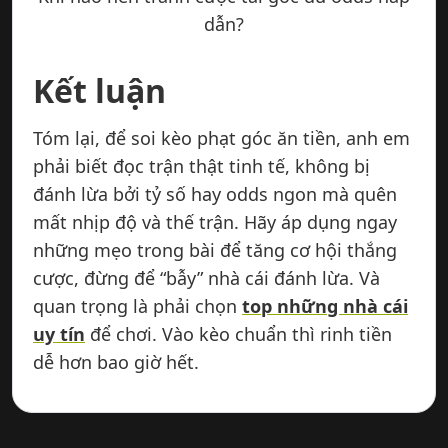
dẫn?
Kết luận
Tóm lại, để soi kèo phạt góc ăn tiền, anh em
phải biết đọc trận thật tinh tế, không bị
đánh lừa bởi tỷ số hay odds ngon mà quên
mất nhịp độ và thế trận. Hãy áp dụng ngay
những mẹo trong bài để tăng cơ hội thắng
cược, đừng để “bẫy” nhà cái đánh lừa. Và
quan trọng là phải chọn
top những nhà cái
uy tín
để chơi. Vào kèo chuẩn thì rinh tiền
dễ hơn bao giờ hết.