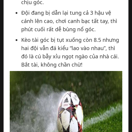
chịu góc.
Đội đang bị dẫn lại tung cả 3 hậu vệ
cánh lên cao, chơi canh bạc tất tay, thì
phút cuối rất dễ bùng nổ góc.
Kèo tài góc bị tụt xuống còn 8.5 nhưng
hai đội vẫn đá kiểu “lao vào nhau”, thì
đó là cú bẫy xỉu ngọt ngào của nhà cái.
Bắt tài, không chần chừ!