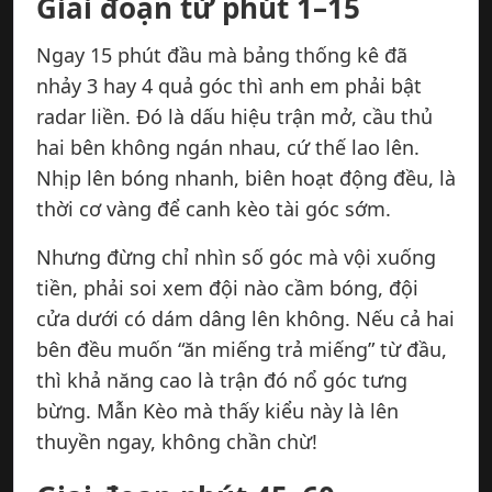
Giai đoạn từ phút 1–15
Ngay 15 phút đầu mà bảng thống kê đã
nhảy 3 hay 4 quả góc thì anh em phải bật
radar liền. Đó là dấu hiệu trận mở, cầu thủ
hai bên không ngán nhau, cứ thế lao lên.
Nhịp lên bóng nhanh, biên hoạt động đều, là
thời cơ vàng để canh kèo tài góc sớm.
Nhưng đừng chỉ nhìn số góc mà vội xuống
tiền, phải soi xem đội nào cầm bóng, đội
cửa dưới có dám dâng lên không. Nếu cả hai
bên đều muốn “ăn miếng trả miếng” từ đầu,
thì khả năng cao là trận đó nổ góc tưng
bừng. Mẫn Kèo mà thấy kiểu này là lên
thuyền ngay, không chần chừ!