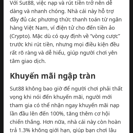
Với Sut88, việc nạp và rút tiền trở nên dễ
dàng và nhanh chóng. Nhà cái này hỗ trợ
đầy đủ các phương thức thanh toán từ ngân
hàng Việt Nam, ví điện tử cho đến tiền ảo
(Crypto). Mặc dù có quy định về “vòng cược”
trước khi rút tiền, nhưng mọi điều kiện đều
rất rõ ràng và dễ hiểu, giúp người chơi yên
tâm giao dịch.
Khuyến mãi ngập tràn
Sut88 không bao giờ để người chơi phải thất
vọng khi nói đến khuyến mãi, người mới
tham gia có thể nhận ngay khuyến mãi nạp
lần đầu lên đến 100%, tăng thêm cơ hội
chiến thắng. Hơn nữa, nhà cái này còn hoàn
trả 1.3% không giới hạn, giúp bạn chơi lâu